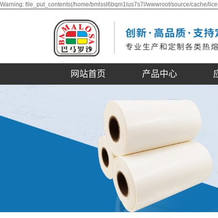
Warning: file_put_contents(/home/bmlssl6bqm1lus7s7l/wwwroot/source/cache/lice
网站首页
产品中心