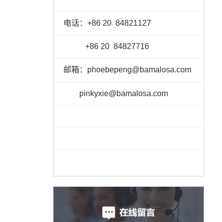
电话：
+86 20
84821127
+86 20 84827716
邮箱：
phoebepeng
@bamalosa.co
m
pinkyxie
@bamalosa.com