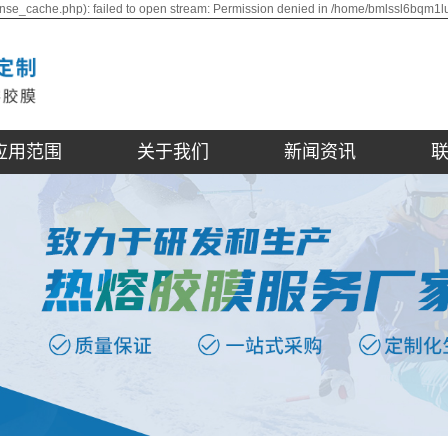
nse_cache.php): failed to open stream: Permission denied in /home/bmlssl6bqm1l
应用范围
关于我们
新闻资讯