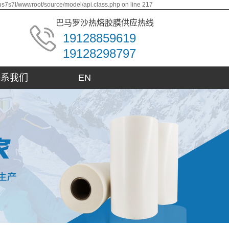
us7s7l/wwwroot/source/model/api.class.php on line 217
巴马罗沙热熔胶膜供应热线
19128859619
19128298797
联系我们
EN