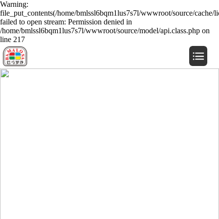
Warning:
file_put_contents(/home/bmlssl6bqm1lus7s7l/wwwroot/source/cache/li
failed to open stream: Permission denied in
/home/bmlssl6bqm1lus7s7l/wwwroot/source/model/api.class.php on
line 217