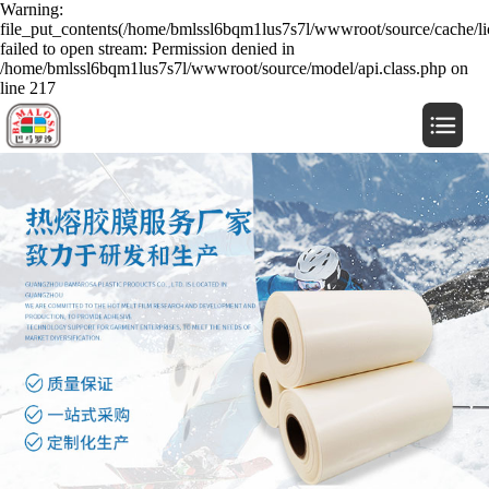
Warning:
file_put_contents(/home/bmlssl6bqm1lus7s7l/wwwroot/source/cache/li
failed to open stream: Permission denied in
/home/bmlssl6bqm1lus7s7l/wwwroot/source/model/api.class.php on
line 217