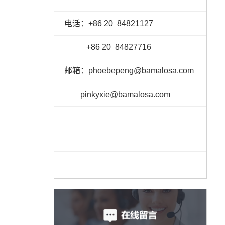
电话：
+86 20
84821127
+86 20 84827716
邮箱：
phoebepeng
@bamalosa.co
m
pinkyxie
@bamalosa.com