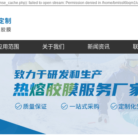
nse_cache.php): failed to open stream: Permission denied in /home/bmlssl6bqm1l
应用范围
关于我们
新闻资讯