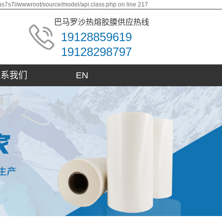
us7s7l/wwwroot/source/model/api.class.php on line 217
巴马罗沙热熔胶膜供应热线
19128859619
19128298797
联系我们
EN