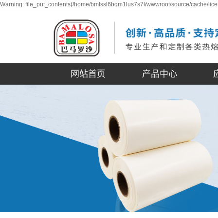
Warning: file_put_contents(/home/bmlssl6bqm1lus7s7l/wwwroot/source/cache/lice
网站首页
产品中心