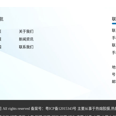
航
联
页
关于我们
手
膜
新闻资讯
联
围
联系我们
手
地
号
邮箱
rights reserved 备案号：
粤ICP备12015343号
主要从事于
热熔胶膜
,
热