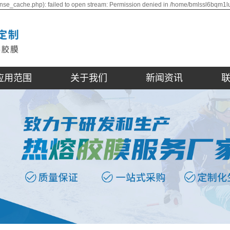
nse_cache.php): failed to open stream: Permission denied in /home/bmlssl6bqm1l
应用范围
关于我们
新闻资讯