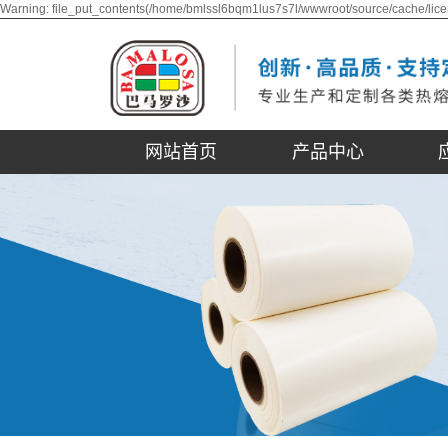
Warning: file_put_contents(/home/bmlssl6bqm1lus7s7l/wwwroot/source/cache/lice
网站首页
产品中心