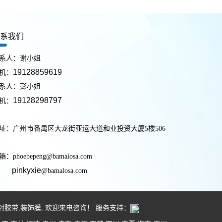
联系我们
系人：谢小姐
19128859619
机：
系人：彭小姐
19128298797
机：
址：广州市番禺区大龙街亚运大道和业投资大厦5楼506
：phoebepeng@bamalosa.com
pinkyxie
@bamalosa.com
封胶带
,
装饰膜
, 欢迎来电咨询！
服务支持：