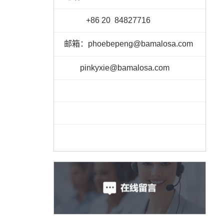
+86 20 84827716
邮箱：
phoebepeng
@bamalosa.co
m
pinkyxie
@bamalosa.com