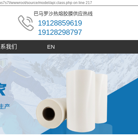
us7s7l/wwwroot/source/model/api.class.php on line 217
巴马罗沙热熔胶膜供应热线
19128859619
19128298797
联系我们
EN