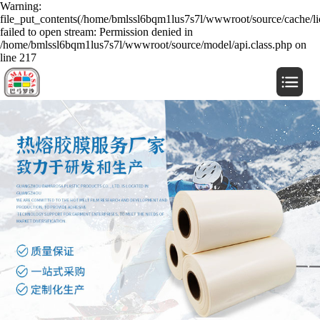
Warning:
file_put_contents(/home/bmlssl6bqm1lus7s7l/wwwroot/source/cache/li
failed to open stream: Permission denied in
/home/bmlssl6bqm1lus7s7l/wwwroot/source/model/api.class.php on
line 217